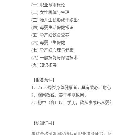
(一) 职业基本概论
(二) 女性机体与生理
(三) 胎儿生长形成于娩出:
(四) 母婴生活保健常识
(五) 孕产妇饮食营养
(六) 母婴卫生保健
(七) 孕产妇心理与健康
(八) 一般技能与保健技术
(九) 知识拓展
【报名条件】
1、25-50周岁身体健康者，具有爱心、耐心、责任心、
2、观察敏锐、善于学以致用；
3、初中（含）以上学历，欲从事或已从婴幼儿护理、
培训证书
【
】
考试合格颁发国家级认可职业技能证书，证书为全国通