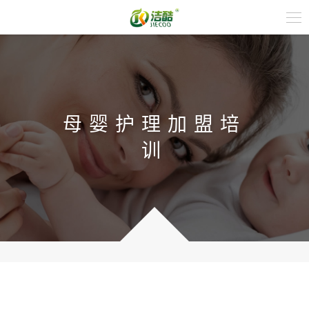
母婴护理加盟培
训