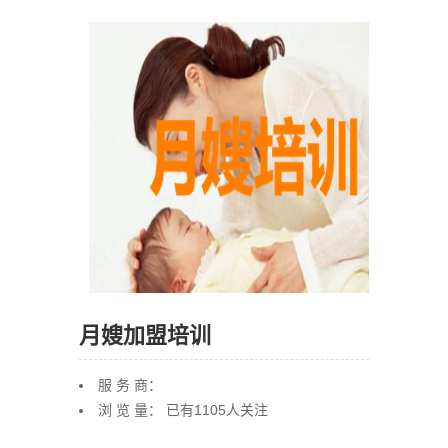
月嫂加盟培训
服 务 商：
浏 览 量： 已有
1105
人关注